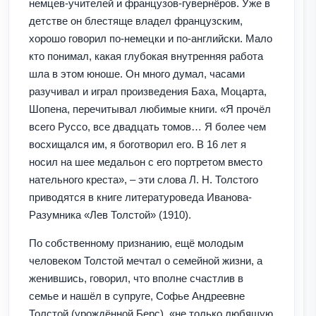
немцев-учителей и французов-гувернёров. Уже в
детстве он блестяще владел французским,
хорошо говорил по-немецки и по-английски. Мало
кто понимал, какая глубокая внутренняя работа
шла в этом юноше. Он много думал, часами
разучивал и играл произведения Баха, Моцарта,
Шопена, перечитывал любимые книги. «Я прочёл
всего Руссо, все двадцать томов… Я более чем
восхищался им, я боготворил его. В 16 лет я
носил на шее медальон с его портретом вместо
нательного креста», – эти слова Л. Н. Толстого
приводятся в книге литературоведа Иванова-
Разумника «Лев Толстой» (1910).
По собственному признанию, ещё молодым
человеком Толстой мечтал о семейной жизни, а
женившись, говорил, что вполне счастлив в
семье и нашёл в супруге, Софье Андреевне
Толстой (урождённой Берс), «не только любящую