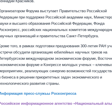
Геннадий Красников.
Организатором Форума выступает Правительство Российской
Федерации при поддержке Российской академии наук, Министер
науки и высшего образования Российской Федерации, Фонда
Росконгресс, российских национальных комитетов международн
научных организаций и правительства Санкт-Петербурга.
Кроме того, в рамках подготовки празднования 300-летия РАН уч
встречи обсудили организацию юбилейных научных треков на
Петербургском международном экономическом форуме, Восточ
экономическом форуме и Конгрессе молодых ученых – ключевы
мероприятиях, реализующих синергию возможностей государства
и бизнеса в решении приоритетных задач экономического и
технологического развития страны.
Информация пресс-служьы Росконгресса
Российское информационное агентство «Национальный аль