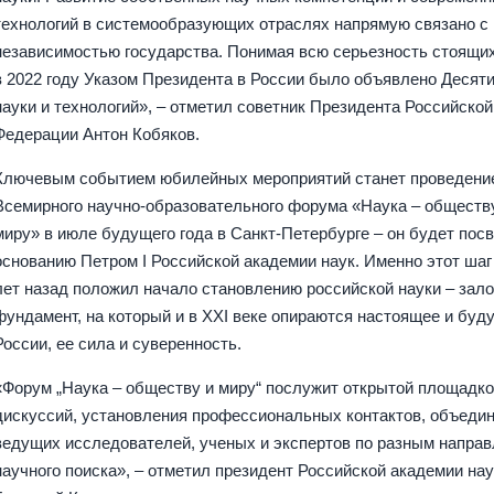
технологий в системообразующих отраслях напрямую связано с
независимостью государства. Понимая всю серьезность стоящих
в 2022 году Указом Президента в России было объявлено Десят
науки и технологий», – отметил советник Президента Российской
Федерации Антон Кобяков.
Ключевым событием юбилейных мероприятий станет проведени
Всемирного научно-образовательного форума «Наука – обществ
миру» в июле будущего года в Санкт-Петербурге – он будет пос
основанию Петром I Российской академии наук. Именно этот шаг
лет назад положил начало становлению российской науки – зал
фундамент, на который и в XXI веке опираются настоящее и буд
России, ее сила и суверенность.
«Форум „Наука – обществу и миру“ послужит открытой площадко
дискуссий, установления профессиональных контактов, объеди
ведущих исследователей, ученых и экспертов по разным напра
научного поиска», – отметил президент Российской академии нау