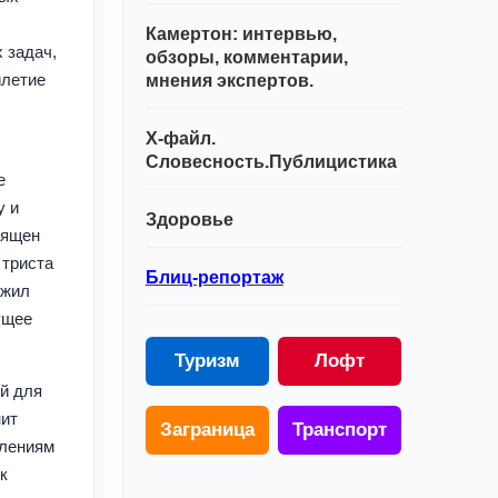
Камертон: интервью,
 задач,
обзоры, комментарии,
илетие
мнения экспертов.
Х-файл.
Словесность.Публицистика
е
у и
Здоровье
вящен
 триста
Блиц-репортаж
ожил
ущее
Туризм
Лофт
й для
нит
Заграница
Транспорт
влениям
к