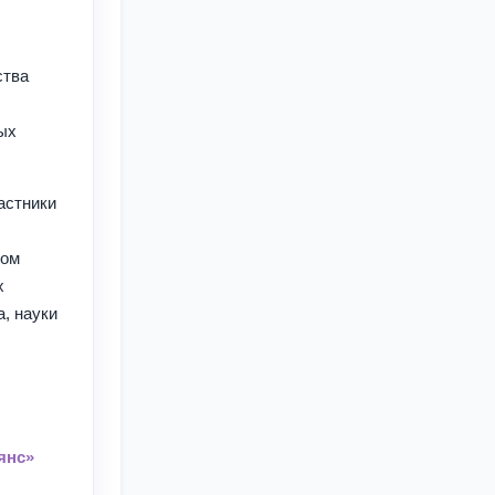
ства
ых
астники
ном
х
, науки
янс»