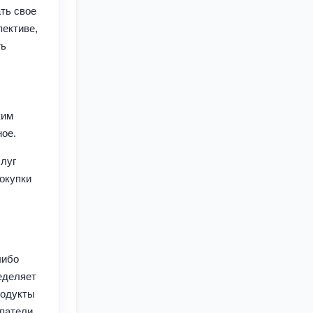
ть свое
пективе,
ть
ким
ное.
слуг
окупки
либо
еделяет
родукты
упатели