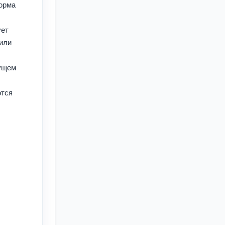
орма
ует
вили
кущем
ются