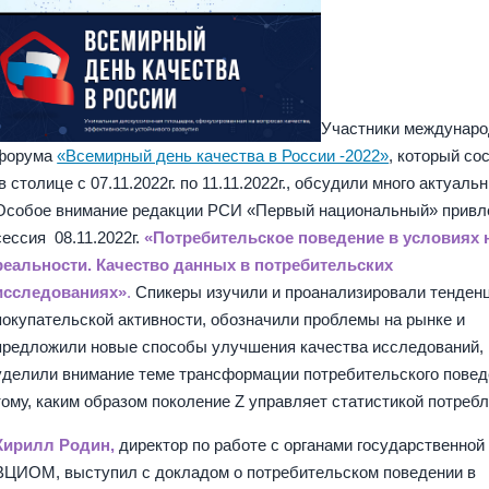
Участники междунаро
форума
«Всемирный день качества в России -2022»
, который со
в столице с 07.11.2022г. по 11.11.2022г., обсудили много актуаль
Особое внимание редакции РСИ «Первый национальный» привл
сессия 08.11.2022г.
«Потребительское поведение в условиях 
реальности. Качество данных в потребительских
исследованиях»
.
Спикеры изучили и проанализировали тенден
покупательской активности, обозначили проблемы на рынке и
предложили новые способы улучшения качества исследований,
уделили внимание теме трансформации потребительского повед
тому, каким образом поколение Z управляет статистикой потребл
Кирилл Родин,
директор по работе с органами государственной
ВЦИОМ, выступил с докладом о потребительском поведении в