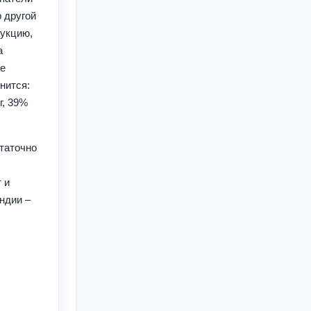
 другой
дукцию,
а
не
нится:
г, 39%
статочно
 и
ндии –