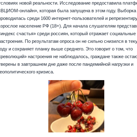
условиях новой реальности. Исследование предоставила платф
«ВЦИОМ-онлайн», которая была запущена в этом году. Выборка
проводилась среди 1600 интернет-пользователей и репрезентир
взрослое население РФ (18+). Для начала слушателям предста
«индекс счастья» среди россиян, который отражает социальные
настроения. По результатам опроса он не сильно снизился в те
году и сохраняет планку выше среднего. Это говорит о том, что
«революций» настроения не наблюдалось, граждане также оста
уверены в завтрашнем дне даже после пандемийной нагрузки и
геополитического кризиса.