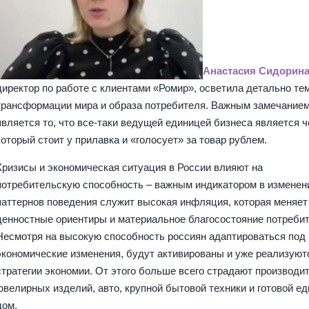
Анастасия Сидорин
директор по работе с клиентами «Ромир», осветила детально те
трансформации мира и образа потребителя. Важным замечание
является то, что все-таки ведущей единицей бизнеса является ч
который стоит у прилавка и «голосует» за товар рублем.
Кризисы и экономическая ситуация в России влияют на
потребительскую способность – важным индикатором в изменен
паттернов поведения служит высокая инфляция, которая меняет
ценностные ориентиры и материальное благосостояние потребит
Несмотря на высокую способность россиян адаптироваться под
экономические изменения, будут активированы и уже реализуют
стратегии экономии. От этого больше всего страдают производи
ювелирных изделий, авто, крупной бытовой техники и готовой ед
дом.