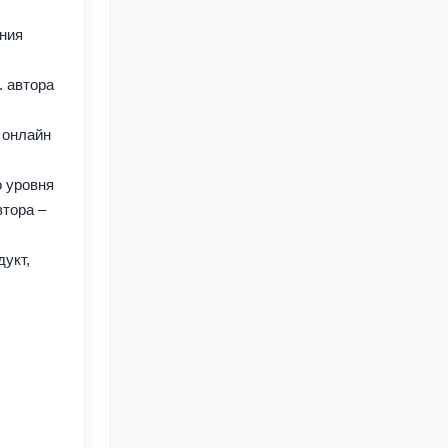
ания
. автора
 онлайн
о уровня
втора –
укт,