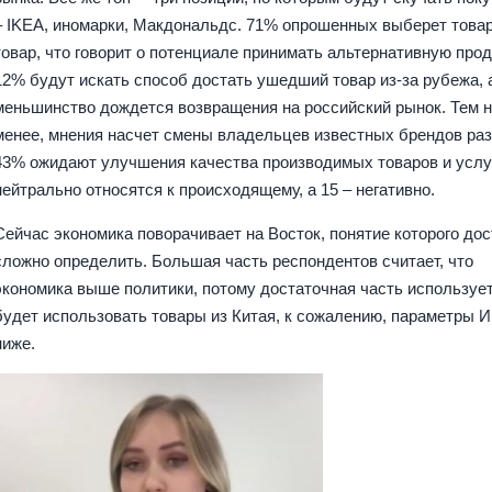
– IKEA, иномарки, Макдональдс. 71% опрошенных выберет товар
товар, что говорит о потенциале принимать альтернативную про
12% будут искать способ достать ушедший товар из-за рубежа, 
меньшинство дождется возвращения на российский рынок. Тем 
менее, мнения насчет смены владельцев известных брендов раз
43% ожидают улучшения качества производимых товаров и услу
нейтрально относятся к происходящему, а 15 – негативно.
Сейчас экономика поворачивает на Восток, понятие которого до
сложно определить. Большая часть респондентов считает, что
экономика выше политики, потому достаточная часть использует
будет использовать товары из Китая, к сожалению, параметры И
ниже.