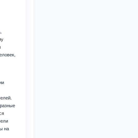
а
,
му
м
еловек,
ии
елей.
 разные
ся
тели
ы на