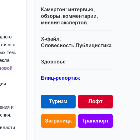
Камертон: интервью,
обзоры, комментарии,
мнения экспертов.
дного
Х-файл.
стоялся
Словесность.Публицистика
ных тем.
екла
Здоровье
новой
Блиц-репортаж
ции
Туризм
Лофт
ения и
ения.
Заграница
Транспорт
 власти