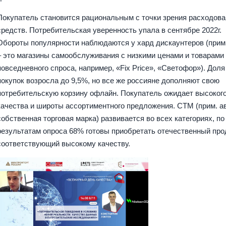
Покупатель становится рациональным с точки зрения расходов
средств. Потребительская уверенность упала в сентябре 2022г.
Обороты популярности наблюдаются у хард дискаунтеров (прим
– это магазины самообслуживания с низкими ценами и товарами
повседневного спроса, например, «Fix Price», «Светофор»). Доля
покупок возросла до 9,5%, но все же россияне дополняют свою
потребительскую корзину офлайн. Покупатель ожидает высоког
качества и широты ассортиментного предложения. СТМ (прим. а
собственная торговая марка) развивается во всех категориях, по
результатам опроса 68% готовы приобретать отечественный прод
соответствующий высокому качеству.