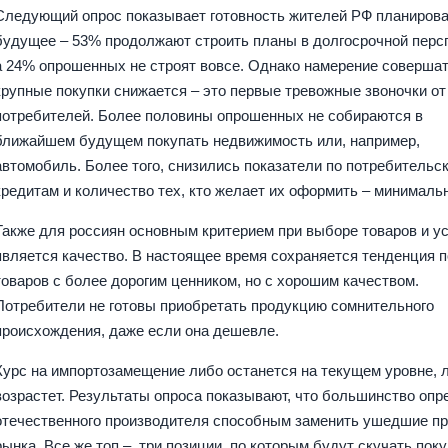
Следующий опрос показывает готовность жителей РФ планирова
будущее – 53% продолжают строить планы в долгосрочной перс
а 24% опрошенных не строят вовсе. Однако намерение соверша
крупные покупки снижается – это первые тревожные звоночки от
потребителей. Более половины опрошенных не собираются в
ближайшем будущем покупать недвижимость или, например,
автомобиль. Более того, снизились показатели по потребительс
кредитам и количество тех, кто желает их оформить – минималь
Также для россиян основным критерием при выборе товаров и у
является качество. В настоящее время сохраняется тенденция п
товаров с более дорогим ценником, но с хорошим качеством.
Потребители не готовы приобретать продукцию сомнительного
происхождения, даже если она дешевле.
Курс на импортозамещение либо останется на текущем уровне, 
возрастет. Результаты опроса показывают, что большинство опр
отечественного производителя способным заменить ушедшие п
рынка. Все же топ – три позиции, по которым будут скучать пок