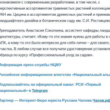
познакомили с современными разработками, в том числе, с
перспективным ассортиментом травянистых растений коллекци
РАН им. Цицина и ассортиментом древесных растений и приема
ландшафтного дизайна в ботаническом саду им. С.И. Ростовцев
Преподаватель Анастасия Соколкина, ассистент кафедры ланд
архитектуры, считает: «Кому-то эти знания нужны для работы в 
АПК, а кому-то это было интересно для себя лично – для своего
участка. В любом случае все получили удостоверения установл
образца по курсу «Профессиональный уход за садом».
Информация пресс-службы НЦМУ
Российское информационное агентство «Национальный аль
Подписывайтесь на официальный канал РСИ «Первый
национальный» в
Telegram
Партнер — Интернет-бюро юриста Руслана Чалова
Чалов.р