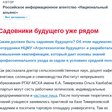
АВТОР
Российское информационное агентство «Национальный
альянс»
Все материалы
Садовники будущего уже рядом
Каким должен быть садовник будущего? Об этом задумалис
сотрудники НЦМУ «Агротехнологии будущего» и разработали
повышения квалификации, который дает основы знаний
профессионального ухода за садом в условиях средней по
Как рассказала доктор сельскохозяйственных наук, доцент каф
генетики, селекции и семеноводства Институт непрерывного
образования РГАУ-МСХА имени К.А. Тимирязева Ольга Ханбабае
«парты» могут сесть работники зеленхозов, индивидуальные
предприниматели и
частные лица
. После получения теоретичес
знаний учащиеся занимались практикой на базе Тимирязевской
академии и посетили торговую площадку университета. Там их