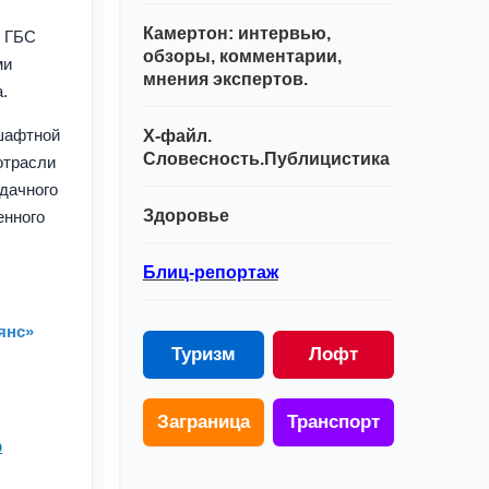
Камертон: интервью,
и ГБС
обзоры, комментарии,
ми
мнения экспертов.
а.
шафтной
Х-файл.
Словесность.Публицистика
отрасли
 дачного
Здоровье
енного
Блиц-репортаж
янс»
Туризм
Лофт
Заграница
Транспорт
ф