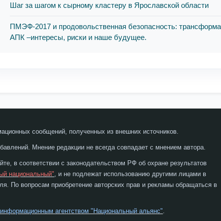
Шаг за шагом к сырному кластеру в Ярославской области
ПМЭФ-2017 и продовольственная безопасность: трансформ
АПК –интересы, риски и наше будущее.
мационных сообщений, полученных из внешних источников.
бавлений. Мнение редакции не всегда совпадает с мнением автора.
те, в соответствии с законодательством РФ об охране результатов
ый национальный"
, и не подлежат использованию другими лицами в
я. По вопросам приобретение авторских прав и рекламы обращаться в
 информационным агентством "Национальный альянс"
.