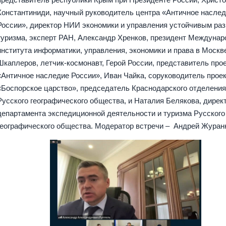
Константиниди, научный руководитель центра «Античное насле
России», директор НИИ экономики и управления устойчивым ра
туризма, эксперт РАН, Александр Хренков, президент Междунар
института информатики, управления, экономики и права в Москв
Шкаплеров, летчик-космонавт, Герой России, представитель про
«Античное наследие России», Иван Чайка, соруководитель прое
«Боспорское царство», председатель Краснодарского отделени
Русского географического общества, и Наталия Белякова, дирек
департамента экспедиционной деятельности и туризма Русского
географического общества. Модератор встречи – Андрей Журан