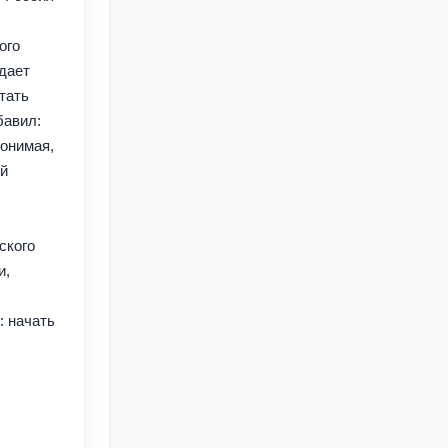
ого
адает
тать
бавил:
онимая,
ой
ского
и,
: начать