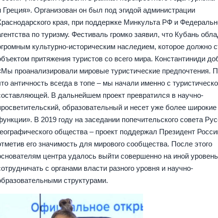
и Греция». Организован он был под эгидой администрации
Краснодарского края, при поддержке Минкульта РФ и Федеральн
агентства по туризму. Фестиваль громко заявил, что Кубань обл
огромным культурно-историческим наследием, которое должно с
объектом притяжения туристов со всего мира. Константиниди до
«Мы проанализировали мировые туристические предпочтения. П
что античность всегда в топе – мы начали именно с туристическ
составляющей. В дальнейшем проект превратился в научно-
просветительский, образовательный и несет уже более широкие
функции». В 2019 году на заседании попечительского совета Рус
географического общества – проект поддержал Президент Росси
отметив его значимость для мирового сообщества. После этого
основателям центра удалось выйти совершенно на иной уровень
сотрудничать с органами власти разного уровня и научно-
образовательными структурами.