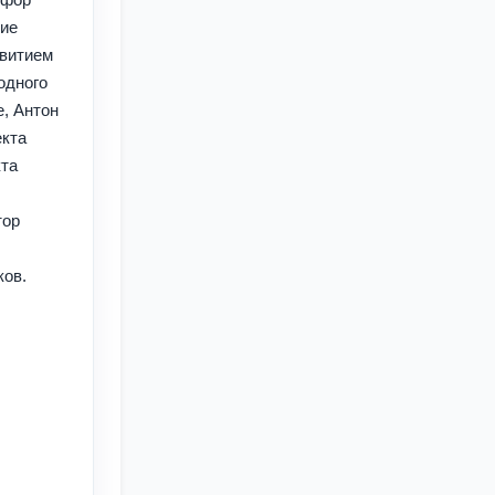
дие
звитием
одного
е, Антон
екта
кта
я
тор
ков.