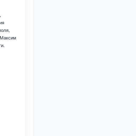
,
ия
поля,
 Максим
ти.