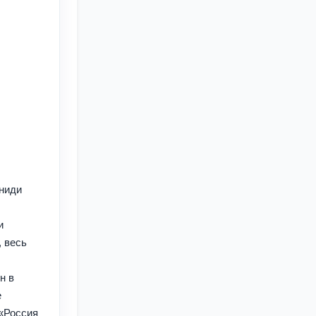
ниди
и
, весь
н в
е
 «Россия