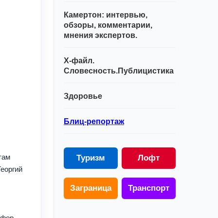
Камертон: интервью,
обзоры, комментарии,
мнения экспертов.
Х-файл.
Словесность.Публицистика
Здоровье
Блиц-репортаж
там
Туризм
Лофт
Георгий
Заграница
Транспорт
офор