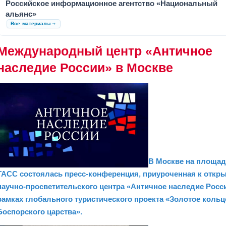
Российское информационное агентство «Национальный
альянс»
Все материалы
Международный центр «Античное
наследие России» в Москве
В Москве на площад
ТАСС состоялась пресс-конференция, приуроченная к откр
научно-просветительского центра «Античное наследие Росс
рамках глобального туристического проекта «Золотое кольц
Боспорского царства».