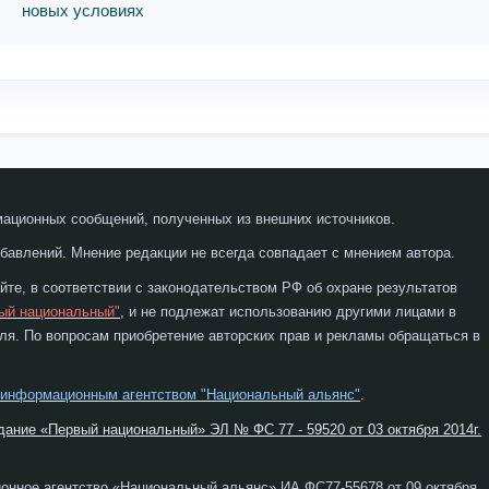
новых условиях
мационных сообщений, полученных из внешних источников.
бавлений. Мнение редакции не всегда совпадает с мнением автора.
те, в соответствии с законодательством РФ об охране результатов
ый национальный"
, и не подлежат использованию другими лицами в
я. По вопросам приобретение авторских прав и рекламы обращаться в
 информационным агентством "Национальный альянс"
.
дание «Первый национальный» ЭЛ № ФС 77 - 59520 от 03 октября 2014г.
онное агентство «Национальный альянс» ИА ФС77-55678 от 09 октября