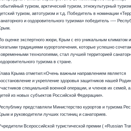
событийный туризм, арктический туризм, этнокультурный туризм
детский туризм, автотуризм и т.д. Победитель в номинации «Тер
санаторного и оздоровительного туризма» победитель -— Респу
Крым.
По оценке экспертного жюри, Крым с его уникальным климатом 
богатыми традициями курортолечения, которые успешно сочета
современными технологиями, стал лучшей территорией санаторн
оздоровительного туризма в стране.
Глава Крыма отметил:«Очень важным направлением является
восстановление и укрепление здоровья защитников нашей Роди
участников специальной военной операции, и членов их семей, а
детей из новых субъектов Российской Федерации».
Республику представляли Министерство курортов и туризма Ре
Крым и руководители лучших гостиниц и санаториев.
Учредители Всероссийской туристической премии ( «Russian Tra