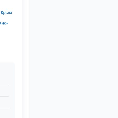
и Крым
янс»