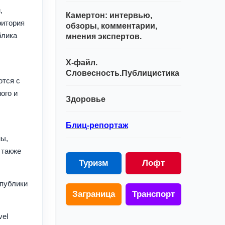
,
Камертон: интервью,
ритория
обзоры, комментарии,
блика
мнения экспертов.
Х-файл.
и
Словесность.Публицистика
ются с
ого и
Здоровье
Блиц-репортаж
ны,
 также
Туризм
Лофт
спублики
Заграница
Транспорт
vel