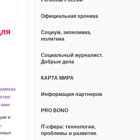
Официальная хроника
для
Социум, экономика,
политика
Социальный журналист.
Добрые дела
КАРТА МИРА
 рамках
Информация партнеров
ество
гами.
PRO BONO
ции и
,
IT-сфера: технологии,
онных
проблемы и развитие.