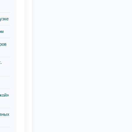
узке
ом
ров
-
кой»
ывных