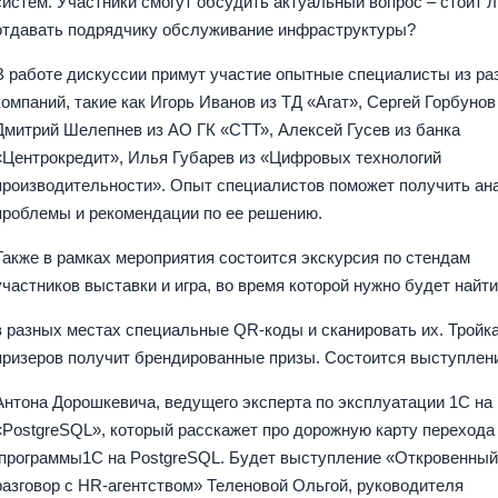
систем. Участники смогут обсудить актуальный вопрос – стоит л
отдавать подрядчику обслуживание инфраструктуры?
В работе дискуссии примут участие опытные специалисты из р
компаний, такие как Игорь Иванов из ТД «Агат», Сергей Горбунов
Дмитрий Шелепнев из АО ГК «СТТ», Алексей Гусев из банка
«Центрокредит», Илья Губарев из «Цифровых технологий
производительности». Опыт специалистов поможет получить ан
проблемы и рекомендации по ее решению.
Также в рамках мероприятия состоится экскурсия по стендам
участников выставки и игра, во время которой нужно будет найт
в разных местах специальные QR-коды и сканировать их. Тройк
призеров получит брендированные призы. Состоится выступлен
Антона Дорошкевича, ведущего эксперта по эксплуатации 1С на
«PostgreSQL», который расскажет про дорожную карту перехода
программы1С на PostgreSQL. Будет выступление «Откровенны
разговор с HR-агентством» Теленовой Ольгой, руководителя