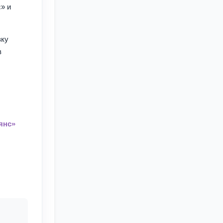
» и
вку
в
янс»