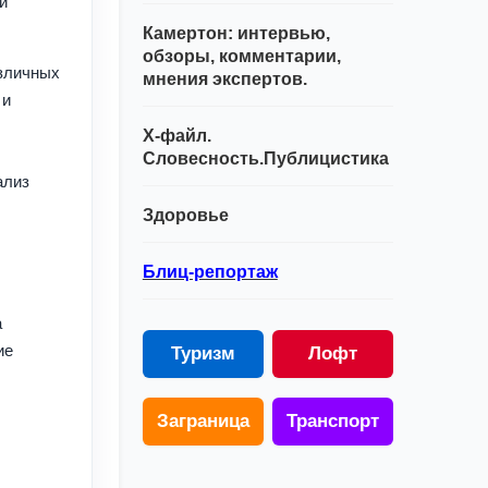
и
Камертон: интервью,
обзоры, комментарии,
азличных
мнения экспертов.
 и
Х-файл.
Словесность.Публицистика
ализ
Здоровье
Блиц-репортаж
и
а
ие
Туризм
Лофт
Заграница
Транспорт
й