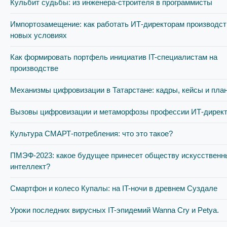
Кульбит судьбы: из инженера-строителя в программисты
Импортозамещение: как работать ИТ-директорам производст
новых условиях
Как формировать портфель инициатив IT-специалистам на
производстве
Механизмы цифровизации в Татарстане: кадры, кейсы и пла
Вызовы цифровизации и метаморфозы профессии ИТ-дирек
Культура СМАРТ-потребления: что это такое?
ПМЭФ-2023: какое будущее принесет обществу искусственн
интеллект?
Смартфон и колесо Купалы: на IT-ночи в древнем Суздале
Уроки последних вирусных IT-эпидемий Wanna Cry и Petya.